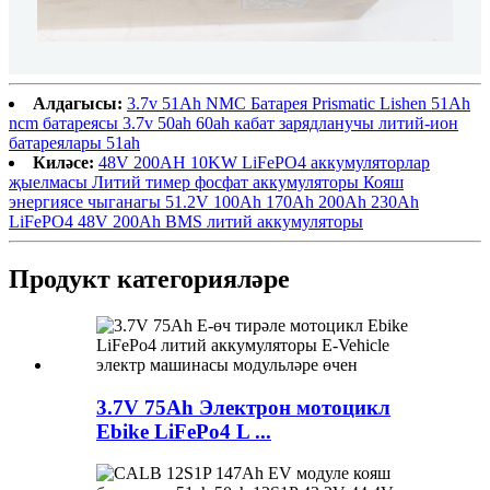
Алдагысы:
3.7v 51Ah NMC Батарея Prismatic Lishen 51Ah
ncm батареясы 3.7v 50ah 60ah кабат зарядланучы литий-ион
батареялары 51ah
Киләсе:
48V 200AH 10KW LiFePO4 аккумуляторлар
җыелмасы Литий тимер фосфат аккумуляторы Кояш
энергиясе чыганагы 51.2V 100Ah 170Ah 200Ah 230Ah
LiFePO4 48V 200Ah BMS литий аккумуляторы
Продукт категорияләре
3.7V 75Ah Электрон мотоцикл
Ebike LiFePo4 L ...