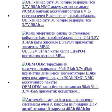
ULi кайнар сату 3C югары разрядлы ток
3.7V 58Ah ...
ULi 3.2V 314Ah каты хәлле LiFePO4
призматик күзәнәк MB...
OEM ODM заказ буенча эшләнгән 50ah 51ah
3.7v 45ah призматик яктырткыч...