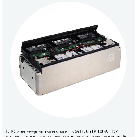
1. Югары энергия тыгызлыгы - CATL 6S1P 100Ah EV
модуль аккумуляторы югары энергия тыгызлыгына ия, бу