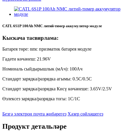
CATL 6S1P 100Ah NMC литий-тимер аккумулятор модуле
Кыскача тасвирлама:
Батарея төре: nmc призматик батарея модуле
Гадәти көчәнеш: 21.96V
Номиналь сыйдырышлык (мАч): 100Ач
Стандарт зарядка/разрядка агымы: 0.5C/0.5C
Стандарт зарядка/разрядка Кисү көчәнеше: 3.65V/2.5V
Өзлексез зарядка/разрядка тогы: 1C/1C
Безгә электрон почта җибәрегез
Хәзер сөйләшегез
Продукт детальләре