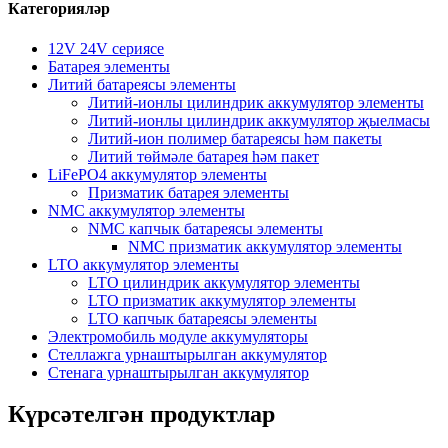
Категорияләр
12V 24V сериясе
Батарея элементы
Литий батареясы элементы
Литий-ионлы цилиндрик аккумулятор элементы
Литий-ионлы цилиндрик аккумулятор җыелмасы
Литий-ион полимер батареясы һәм пакеты
Литий төймәле батарея һәм пакет
LiFePO4 аккумулятор элементы
Призматик батарея элементы
NMC аккумулятор элементы
NMC капчык батареясы элементы
NMC призматик аккумулятор элементы
LTO аккумулятор элементы
LTO цилиндрик аккумулятор элементы
LTO призматик аккумулятор элементы
LTO капчык батареясы элементы
Электромобиль модуле аккумуляторы
Стеллажга урнаштырылган аккумулятор
Стенага урнаштырылган аккумулятор
Күрсәтелгән продуктлар