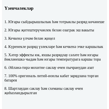
Үзенчәлекләр
1. Югары сыйдырышлылык һәм тотрыклы разряд көчәнеше
2. Югары җитештерүчәнлек белән озаграк эш вакыты
3. Кечкенә үлчәм белән җиңел
4. Күренекле разряд үзлекләре һәм кечкенә эчке каршылык
5. Хәтер эффекты юк, яхшы разрядлау сәләте һәм югары
йөкләнешкә чыдам һәм югары температурага каршы тора
6. Әйләнә-тирә мохитне саклау өчен пычранудан азат
7. 100% оригиналь литий-ионлы кабат зарядлана торган
батарея
8. Шартлаудан саклау һәм схеманы саклау өчен
җиһазландырылган