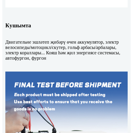
Кушымта
Двигательне эшләтеп җибәрү өчен аккумулятор, электр
велосипеды/мотоцикл/скутер, гольф арбасы/арбалары,
электр кораллары... Кояш һәм җил энергиясе системасы,
автофургон, фургон