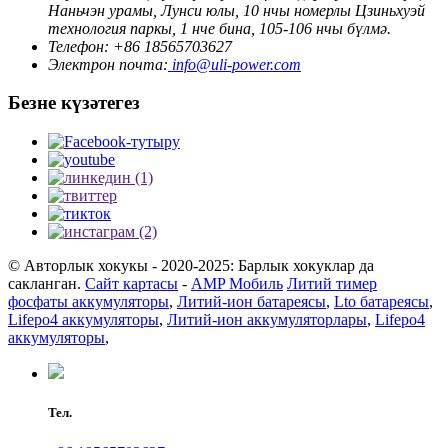
Наньчэн урамы, Лунси юлы, 10 нчы номерлы Цзиньхуэй
технология паркы, 1 нче бина, 105-106 нчы бүлмә.
Телефон: +86 18565703627
Электрон почта:
info@uli-power.com
Безне күзәтегез
© Авторлык хокукы - 2020-2025: Барлык хокуклар да
сакланган.
Сайт картасы
-
AMP Мобиль
Литий тимер
фосфаты аккумуляторы
,
Литий-ион батареясы
,
Lto батареясы
,
Lifepo4 аккумуляторы
,
Литий-ион аккумуляторлары
,
Lifepo4
аккумуляторы
,
Тел.