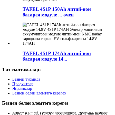
TAFEL 4S1P 150Ah литий-ион
батарея модуле ... өчен
TAFEL 4S1P 174Ah литий-ион
батарея модуле 14...
Тиз сылтамалар:
Безнең турында
Продуктлар
Яңалыклар
Безнең белән элемтәгә керегез
Безнең белән элемтәгә керегез
Адрес: Кытай, Гуандун провинциясе, Дунгуань шәһәре,