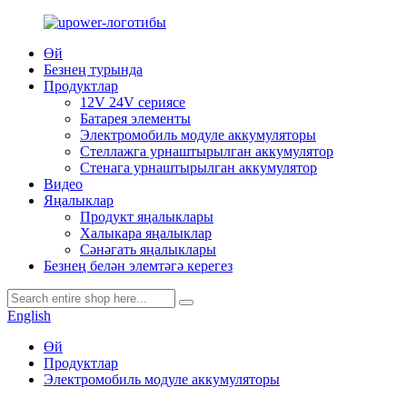
Өй
Безнең турында
Продуктлар
12V 24V сериясе
Батарея элементы
Электромобиль модуле аккумуляторы
Стеллажга урнаштырылган аккумулятор
Стенага урнаштырылган аккумулятор
Видео
Яңалыклар
Продукт яңалыклары
Халыкара яңалыклар
Сәнәгать яңалыклары
Безнең белән элемтәгә керегез
English
Өй
Продуктлар
Электромобиль модуле аккумуляторы