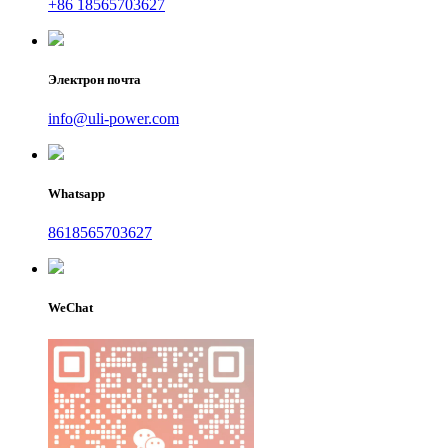
+86 18565703627
Электрон почта
info@uli-power.com
Whatsapp
8618565703627
WeChat