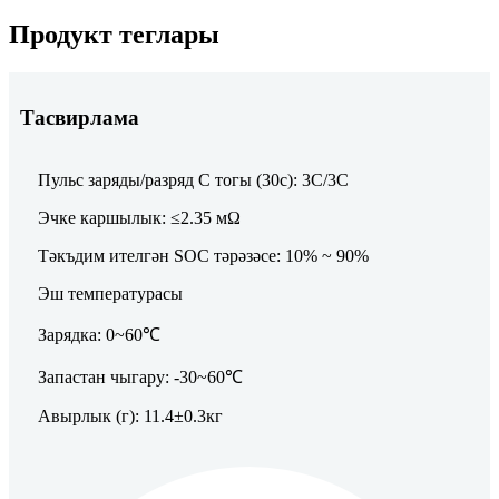
Продукт теглары
Тасвирлама
Пульс заряды/разряд C тогы (30с): 3C/3C
Эчке каршылык: ≤2.35 мΩ
Тәкъдим ителгән SOC тәрәзәсе: 10% ~ 90%
Эш температурасы
Зарядка: 0~60℃
Запастан чыгару: -30~60℃
Авырлык (г): 11.4±0.3кг