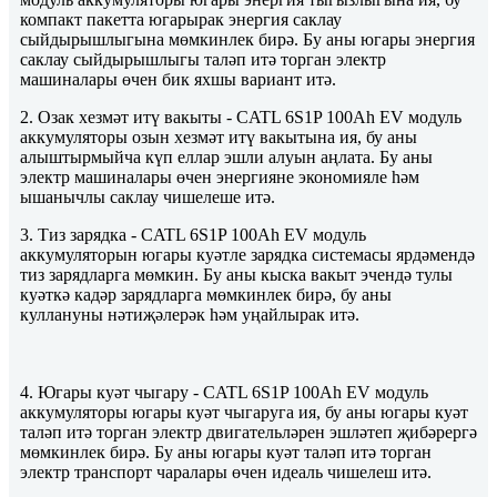
компакт пакетта югарырак энергия саклау
сыйдырышлыгына мөмкинлек бирә. Бу аны югары энергия
саклау сыйдырышлыгы таләп итә торган электр
машиналары өчен бик яхшы вариант итә.
2. Озак хезмәт итү вакыты - CATL 6S1P 100Ah EV модуль
аккумуляторы озын хезмәт итү вакытына ия, бу аны
алыштырмыйча күп еллар эшли алуын аңлата. Бу аны
электр машиналары өчен энергияне экономияле һәм
ышанычлы саклау чишелеше итә.
3. Тиз зарядка - CATL 6S1P 100Ah EV модуль
аккумуляторын югары куәтле зарядка системасы ярдәмендә
тиз зарядларга мөмкин. Бу аны кыска вакыт эчендә тулы
куәткә кадәр зарядларга мөмкинлек бирә, бу аны
куллануны нәтиҗәлерәк һәм уңайлырак итә.
4. Югары куәт чыгару - CATL 6S1P 100Ah EV модуль
аккумуляторы югары куәт чыгаруга ия, бу аны югары куәт
таләп итә торган электр двигательләрен эшләтеп җибәрергә
мөмкинлек бирә. Бу аны югары куәт таләп итә торган
электр транспорт чаралары өчен идеаль чишелеш итә.