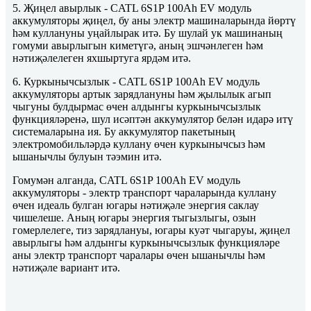
5. Җиңел авырлык - CATL 6S1P 100Ah EV модуль
аккумуляторы җиңел, бу аны электр машиналарында йөртү
һәм куллануны уңайлырак итә. Бу шулай ук ​​машинаның
гомуми авырлыгын киметүгә, аның эшчәнлеген һәм
нәтиҗәлелеген яхшыртуга ярдәм итә.
6. Куркынычсызлык - CATL 6S1P 100Ah EV модуль
аккумуляторы артык зарядлануны һәм җылылык агып
чыгуны булдырмас өчен алдынгы куркынычсызлык
функцияләренә, шул исәптән аккумулятор белән идарә итү
системаларына ия. Бу аккумулятор пакетының
электромобильләрдә куллану өчен куркынычсыз һәм
ышанычлы булуын тәэмин итә.
Гомумән алганда, CATL 6S1P 100Ah EV модуль
аккумуляторы - электр транспорт чараларында куллану
өчен идеаль булган югары нәтиҗәле энергия саклау
чишелеше. Аның югары энергия тыгызлыгы, озын
гомерлелеге, тиз зарядлануы, югары куәт чыгаруы, җиңел
авырлыгы һәм алдынгы куркынычсызлык функцияләре
аны электр транспорт чаралары өчен ышанычлы һәм
нәтиҗәле вариант итә.