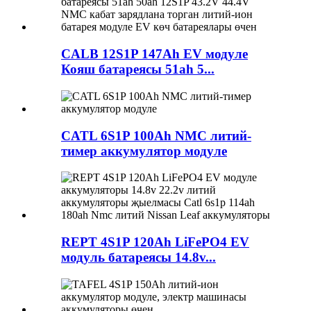
CALB 12S1P 147Ah EV модуле
Кояш батареясы 51ah 5...
CATL 6S1P 100Ah NMC литий-
тимер аккумулятор модуле
REPT 4S1P 120Ah LiFePO4 EV
модуль батареясы 14.8v...