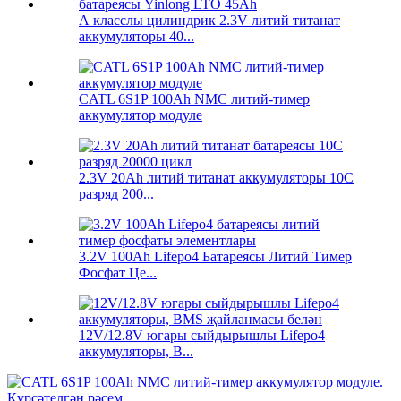
А класслы цилиндрик 2.3V литий титанат
аккумуляторы 40...
CATL 6S1P 100Ah NMC литий-тимер
аккумулятор модуле
2.3V 20Ah литий титанат аккумуляторы 10C
разряд 200...
3.2V 100Ah Lifepo4 Батареясы Литий Тимер
Фосфат Це...
12V/12.8V югары сыйдырышлы Lifepo4
аккумуляторы, B...