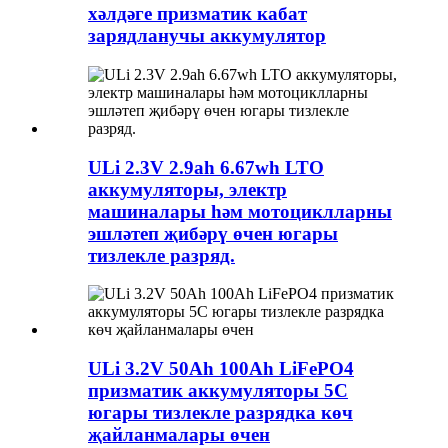
хәлдәге призматик кабат
зарядланучы аккумулятор
ULi 2.3V 2.9ah 6.67wh LTO
аккумуляторы, электр
машиналары һәм мотоциклларны
эшләтеп җибәрү өчен югары
тизлекле разряд.
ULi 3.2V 50Ah 100Ah LiFePO4
призматик аккумуляторы 5C
югары тизлекле разрядка көч
җайланмалары өчен