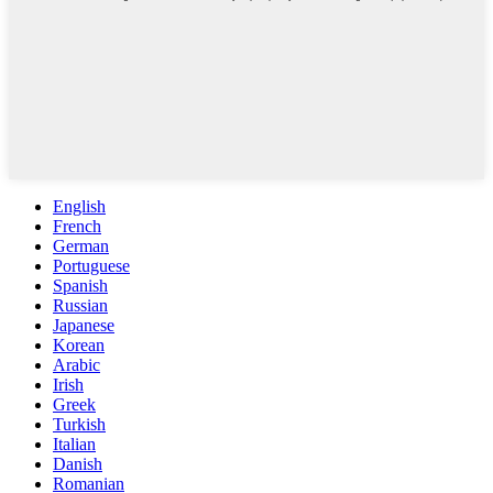
English
French
German
Portuguese
Spanish
Russian
Japanese
Korean
Arabic
Irish
Greek
Turkish
Italian
Danish
Romanian