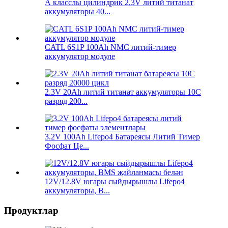
А класслы цилиндрик 2.3V литий титанат
аккумуляторы 40...
CATL 6S1P 100Ah NMC литий-тимер
аккумулятор модуле
2.3V 20Ah литий титанат аккумуляторы 10C
разряд 200...
3.2V 100Ah Lifepo4 Батареясы Литий Тимер
Фосфат Це...
12V/12.8V югары сыйдырышлы Lifepo4
аккумуляторы, B...
Продуктлар