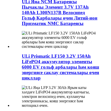
ULi Яңа NCM Батареясы
Пычаклы Элемент 3.7V 137Ah
140Ah L300N137B Велосипед
Гольф Карбалары өчен Литий-ион
Призматик NMC Батареясы
ULi Prismatic LF150 3.2V 150Ah
LiFePO4 аккумулятор элементы
6000 EV гольф арбалары һәм кояш
энергиясе саклау системалары өчен
цикллар