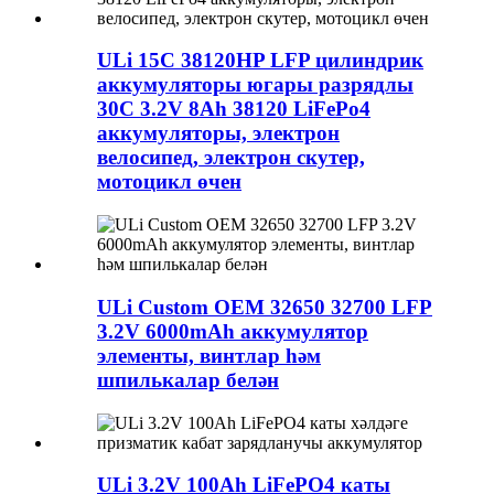
ULi 15C 38120HP LFP цилиндрик
аккумуляторы югары разрядлы
30C 3.2V 8Ah 38120 LiFePo4
аккумуляторы, электрон
велосипед, электрон скутер,
мотоцикл өчен
ULi Custom OEM 32650 32700 LFP
3.2V 6000mAh аккумулятор
элементы, винтлар һәм
шпилькалар белән
ULi 3.2V 100Ah LiFePO4 каты