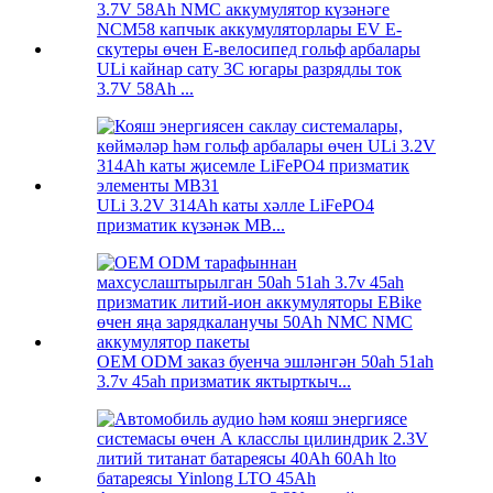
ULi кайнар сату 3C югары разрядлы ток
3.7V 58Ah ...
ULi 3.2V 314Ah каты хәлле LiFePO4
призматик күзәнәк MB...
OEM ODM заказ буенча эшләнгән 50ah 51ah
3.7v 45ah призматик яктырткыч...