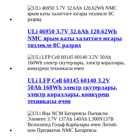
ULi 46950 3.7V 32.6Ah 120.62Wh
NMC ярым каты халәттәге югары
тизлекле 8C разряд
ULi LFP Cell 60145 60140 3.2V
50Ah 160Wh электр скутерлары,
электр кораллары, көнкүреш
техникасы өчен