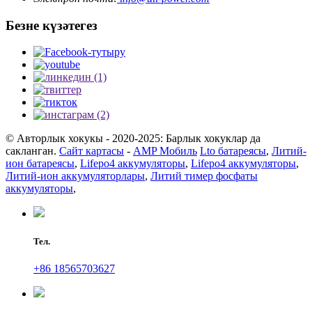
Безне күзәтегез
© Авторлык хокукы - 2020-2025: Барлык хокуклар да
сакланган.
Сайт картасы
-
AMP Мобиль
Lto батареясы
,
Литий-
ион батареясы
,
Lifepo4 аккумуляторы
,
Lifepo4 аккумуляторы
,
Литий-ион аккумуляторлары
,
Литий тимер фосфаты
аккумуляторы
,
Тел.
+86 18565703627