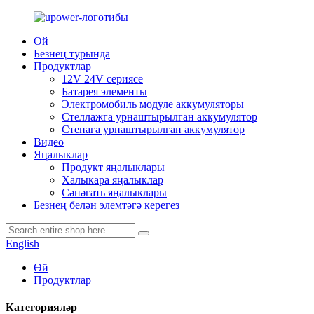
Өй
Безнең турында
Продуктлар
12V 24V сериясе
Батарея элементы
Электромобиль модуле аккумуляторы
Стеллажга урнаштырылган аккумулятор
Стенага урнаштырылган аккумулятор
Видео
Яңалыклар
Продукт яңалыклары
Халыкара яңалыклар
Сәнәгать яңалыклары
Безнең белән элемтәгә керегез
English
Өй
Продуктлар
Категорияләр