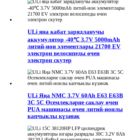
ULi яңа кабат зарядланучы
аккумулятор -40℃ 3.7V 5000mAh
литий-ион элементлары 21700 EV
электрон велосипеды өчен
электрон скутер
ULi Яңа NMC 3.7V 60Ah E63 E63B
3C 5C Өсемлекләрне саклау өчен
PUA машинасы өчен литий-ионлы
капчыклы күзәнәк