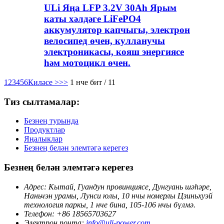
ULi Яңа LFP 3.2V 30Ah Ярым
каты хәлдәге LiFePO4
аккумулятор капчыгы, электрон
велосипед өчен, кулланучы
электроникасы, кояш энергиясе
һәм мотоцикл өчен.
1
2
3
4
5
6
Киләсе >
>>
1 нче бит / 11
Тиз сылтамалар:
Безнең турында
Продуктлар
Яңалыклар
Безнең белән элемтәгә керегез
Безнең белән элемтәгә керегез
Адрес: Кытай, Гуандун провинциясе, Дунгуань шәһәре,
Наньчэн урамы, Лунси юлы, 10 нчы номерлы Цзиньхуэй
технология паркы, 1 нче бина, 105-106 нчы бүлмә.
Телефон: +86 18565703627
Электрон почта:
info@uli-power.com