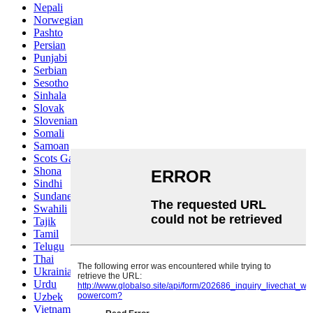
Nepali
Norwegian
Pashto
Persian
Punjabi
Serbian
Sesotho
Sinhala
Slovak
Slovenian
Somali
Samoan
Scots Gaelic
Shona
Sindhi
Sundanese
Swahili
Tajik
Tamil
Telugu
Thai
Ukrainian
Urdu
Uzbek
Vietnamese