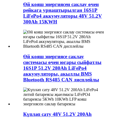
Өй кояш энергиясен саклау өчен
рейкага урнаштырылган 16S1P
LiFePo4 аккумуляторы 48V 51.2V
300Ah 15KWH
Өй кояш энергиясе саклау
системасы өчен югары сыйфатлы
16S1P 51.2V 280Ah LiFePo4
аккумуляторы, акыллы BMS
Bluetooth RS485 CAN дисплейлы
Күпләп сату 48V 51.2V 200Ah