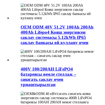
OEM ODM 48V 51.2V 100Ah 200Ah
400Ah Lifepo4 Кояш энергиясен
саклау системасы 5.12kWh IP65
саклау банкасы өй куллану өчен
400V 100/200AH LiFePO4
батареясы өемле стеллаж –
сәнәгать саклау өчен
урнаштырылган