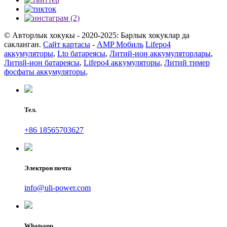
© Авторлык хокукы - 2020-2025: Барлык хокуклар да
сакланган.
Сайт картасы
-
AMP Мобиль
Lifepo4
аккумуляторы
,
Lto батареясы
,
Литий-ион аккумуляторлары
,
Литий-ион батареясы
,
Lifepo4 аккумуляторы
,
Литий тимер
фосфаты аккумуляторы
,
Тел.
+86 18565703627
Электрон почта
info@uli-power.com
Whatsapp