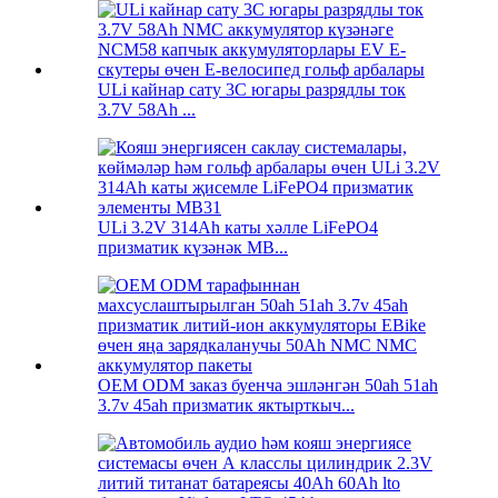
ULi кайнар сату 3C югары разрядлы ток
3.7V 58Ah ...
ULi 3.2V 314Ah каты хәлле LiFePO4
призматик күзәнәк MB...
OEM ODM заказ буенча эшләнгән 50ah 51ah
3.7v 45ah призматик яктырткыч...