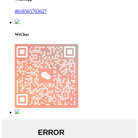
8618565703627
WeChat