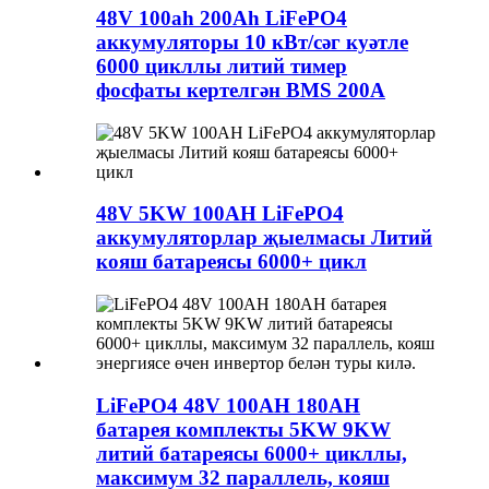
48V 100ah 200Ah LiFePO4
аккумуляторы 10 кВт/сәг куәтле
6000 цикллы литий тимер
фосфаты кертелгән BMS 200A
48V 5KW 100AH ​​LiFePO4
аккумуляторлар җыелмасы Литий
кояш батареясы 6000+ цикл
LiFePO4 48V 100AH ​​180AH
батарея комплекты 5KW 9KW
литий батареясы 6000+ цикллы,
максимум 32 параллель, кояш