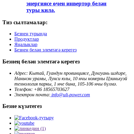
энергиясе өчен инвертор белән
туры килә.
Тиз сылтамалар:
Безнең турында
Продуктлар
Яңалыклар
Безнең белән элемтәгә керегез
Безнең белән элемтәгә керегез
Адрес: Кытай, Гуандун провинциясе, Дунгуань шәһәре,
Наньчэн урамы, Лунси юлы, 10 нчы номерлы Цзиньхуэй
технология паркы, 1 нче бина, 105-106 нчы бүлмә.
Телефон: +86 18565703627
Электрон почта:
info@uli-power.com
Безне күзәтегез