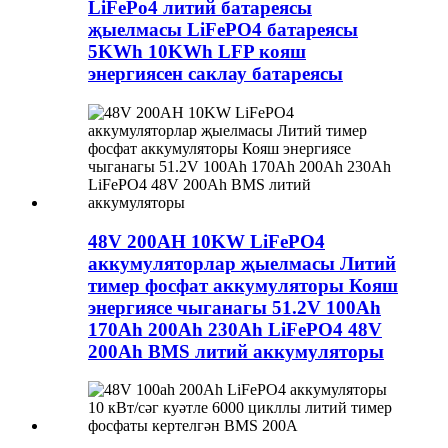
LiFePo4 литий батареясы
җыелмасы LiFePO4 батареясы
5KWh 10KWh LFP кояш
энергиясен саклау батареясы
48V 200AH 10KW LiFePO4
аккумуляторлар җыелмасы Литий
тимер фосфат аккумуляторы Кояш
энергиясе чыганагы 51.2V 100Ah
170Ah 200Ah 230Ah LiFePO4 48V
200Ah BMS литий аккумуляторы