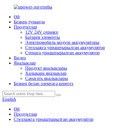
Өй
Безнең турында
Продуктлар
12V 24V сериясе
Батарея элементы
Электромобиль модуле аккумуляторы
Стеллажга урнаштырылган аккумулятор
Стенага урнаштырылган аккумулятор
Видео
Яңалыклар
Продукт яңалыклары
Халыкара яңалыклар
Сәнәгать яңалыклары
Безнең белән элемтәгә керегез
English
Өй
Продуктлар
Стеллажга урнаштырылган аккумулятор