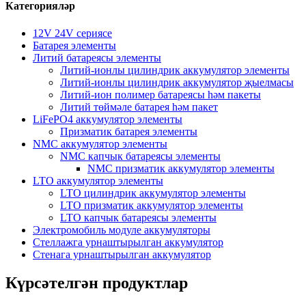
Категорияләр
12V 24V сериясе
Батарея элементы
Литий батареясы элементы
Литий-ионлы цилиндрик аккумулятор элементы
Литий-ионлы цилиндрик аккумулятор җыелмасы
Литий-ион полимер батареясы һәм пакеты
Литий төймәле батарея һәм пакет
LiFePO4 аккумулятор элементы
Призматик батарея элементы
NMC аккумулятор элементы
NMC капчык батареясы элементы
NMC призматик аккумулятор элементы
LTO аккумулятор элементы
LTO цилиндрик аккумулятор элементы
LTO призматик аккумулятор элементы
LTO капчык батареясы элементы
Электромобиль модуле аккумуляторы
Стеллажга урнаштырылган аккумулятор
Стенага урнаштырылган аккумулятор
Күрсәтелгән продуктлар