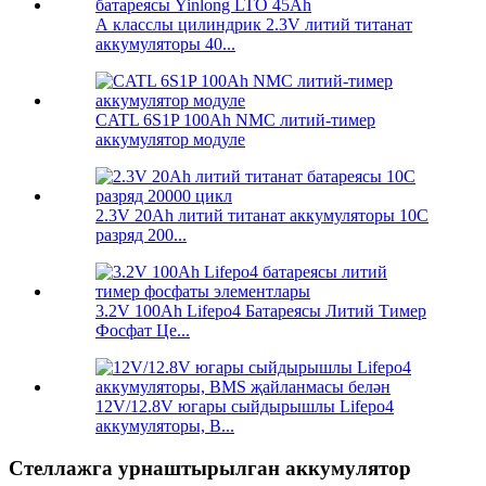
А класслы цилиндрик 2.3V литий титанат
аккумуляторы 40...
CATL 6S1P 100Ah NMC литий-тимер
аккумулятор модуле
2.3V 20Ah литий титанат аккумуляторы 10C
разряд 200...
3.2V 100Ah Lifepo4 Батареясы Литий Тимер
Фосфат Це...
12V/12.8V югары сыйдырышлы Lifepo4
аккумуляторы, B...
Стеллажга урнаштырылган аккумулятор