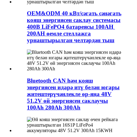
OEM&ODM 40 кВт/сәгать сәнәгать
кояш энергиясен саклау системасы
400В LiFePO4 батареясы 100AH ​​
200AH өемле стеллажга
урнаштырылган челтәрдән тыш
Bluetooth CAN һәм кояш
энергиясен идарә итү белән югары
җитештерүчәнлекле өр-яңа 48V
51.2V өй энергиясен саклаучы
100Ah 280Ah 300Ah