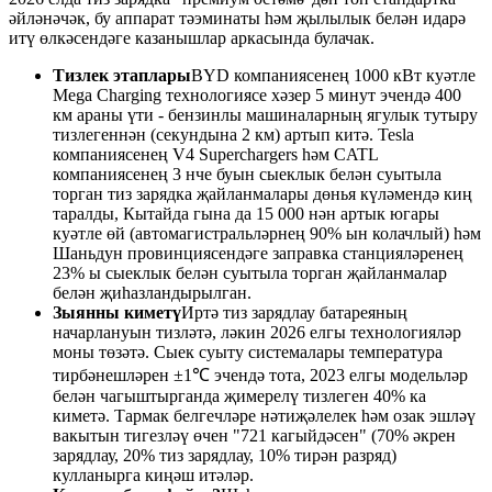
әйләнәчәк, бу аппарат тәэминаты һәм җылылык белән идарә
итү өлкәсендәге казанышлар аркасында булачак.
Тизлек этаплары
BYD компаниясенең 1000 кВт куәтле
Mega Charging технологиясе хәзер 5 минут эчендә 400
км араны үти - бензинлы машиналарның ягулык тутыру
тизлегеннән (секундына 2 км) артып китә. Tesla
компаниясенең V4 Superchargers һәм CATL
компаниясенең 3 нче буын сыеклык белән суытыла
торган тиз зарядка җайланмалары дөнья күләмендә киң
таралды, Кытайда гына да 15 000 нән артык югары
куәтле өй (автомагистральләрнең 90% ын колачлый) һәм
Шаньдун провинциясендәге заправка станцияләренең
23% ы сыеклык белән суытыла торган җайланмалар
белән җиһазландырылган.
Зыянны киметү
Иртә тиз зарядлау батареяның
начарлануын тизләтә, ләкин 2026 елгы технологияләр
моны төзәтә. Сыек суыту системалары температура
тирбәнешләрен ±1℃ эчендә тота, 2023 елгы модельләр
белән чагыштырганда җимерелү тизлеген 40% ка
киметә. Тармак белгечләре нәтиҗәлелек һәм озак эшләү
вакытын тигезләү өчен "721 кагыйдәсен" (70% әкрен
зарядлау, 20% тиз зарядлау, 10% тирән разряд)
кулланырга киңәш итәләр.