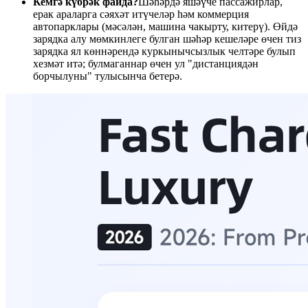
Кемгә күбрәк файда?
Шәһәрдә яшәүче пассажирлар,
ерак араларга сәяхәт итүчеләр һәм коммерция
автопарклары (мәсәлән, машина чакырту, китерү). Өйдә
зарядка алу мөмкинлеге булган шәһәр кешеләре өчен тиз
зарядка ял көннәрендә куркынычсызлык челтәре булып
хезмәт итә; булмаганнар өчен ул "дистанциядән
борчылуны" тулысынча бетерә.