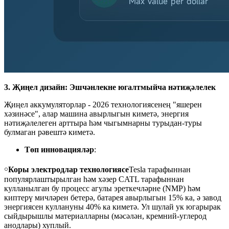
3. Җиңел дизайн: Эшчәнлекне югалтмыйча нәтиҗәлелек
Җиңел аккумуляторлар - 2026 технологиясенең "яшерен
хәзинәсе", алар машина авырлыгын киметә, энергия
нәтиҗәлелеген арттыра һәм чыгымнарны турыдан-туры
булмаган рәвештә киметә.
Төп инновацияләр
:
￮
Коры электродлар технологиясе
Tesla тарафыннан
популярлаштырылган һәм хәзер CATL тарафыннан
кулланылган бу процесс агулы эреткечләрне (NMP) һәм
киптерү мичләрен бетерә, батарея авырлыгын 15% ка, ә завод
энергиясен куллануны 40% ка киметә. Ул шулай ук ​​югарырак
сыйдырышлы материалларны (мәсәлән, кремний-углерод
анодлары) хуплый.