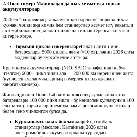
2. Озын гомер: Машинадан да озак хезмәт итә торган
аккумуляторлар
2026 ел "батареяның таркалуыннан борчылу" чорына нокта
куячак, чөнки яңа химия һәм стандартлар хезмәт итү вакытын
автомобильләрнең хезмәт циклына тиңләштерергә яки узып
китәргә этәрә.
Тормыш циклы сикерешләре
Гадәти литий-ион
батареялары 5000 циклга җитә (≈10 ел), ләкин 2026 елгы
модельләр бу күрсәткечне арттыра:
Ярым каты аккумуляторлар (NIO, SAIC тарафыннан кабул
ителгән) 6000+ цикл эшли ала — 200 000 км йөреш өчен җитә
(күпчелек кулланучыларның гомерлек ихтыяҗларын
канәгатьләндерә).
Финляндиянең Donut Lab компаниясенең тулысынча каты
батареялары 100 000 цикл эшли - бу көндәлек куллануның 100
елына тиң, гәрчә алар премиум һәм аэрокосмик кушымталар
белән генә чикләнгән булса да.
Куркынычсызлык йөкләмәләре
Яңа глобаль
стандартлар (мәсәлән, Кытайның 2026 елгы
электромобиль аккумуляторлары турындагы