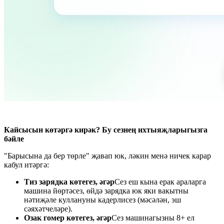
Кайсысын көтәргә кирәк? Бу сезнең ихтыяҗларыгызга
бәйле
"Барысына да бер төрле" җавап юк, ләкин менә ничек карар
кабул итәргә:
Тиз зарядка көтегез, әгәр
Сез еш кына ерак араларга
машина йөртәсез, өйдә зарядка юк яки вакытны
нәтиҗәле куллануны кадерлисез (мәсәлән, эш
сәяхәтчеләре).
Озак гомер көтегез, әгәр
Сез машинагызны 8+ ел