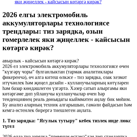
яки җиңеллек - кайсысын көтәргә кирәк?
2026 елгы электромобиль
аккумуляторлары технологиясе
трендлары: тиз зарядка, озын
гомерлелек яки җиңеллек - кайсысын
көтәргә кирәк?
авырлык - кайсысын көтәргә кирәк?
2026 ел электромобиль аккумуляторлары технологиясе өчен
"күзгәрү чоры" булганлыктан (тармак аналитиклары
фикеренчә), өч алга китеш өлкәсе - тиз зарядка, озак хезмәт
итүчәнлек һәм җиңел дизайн - кулланучыларның көтүләрен
һәм базар көндәшлеген үзгәртә. Хәзер сатып алыргамы яки
көтәргәме дип уйланучы кулланучылар өчен һәр
тенденциянең реаль дөньядагы кыйммәтен аңлау бик мөһим.
Бу анализ аларның техник алгарышын, гамәли файдасын һәм
кемгә өстенлек бирергә тиешлеген аңлата.
1. Тиз зарядка: "Ягулык тутыру" кебек тизлек инде люкс
түгел
2026 елда тиз зарядка "премиум өстәмә"дән төп стандартка