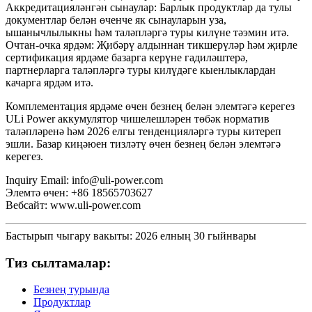
Аккредитацияләнгән сынаулар: Барлык продуктлар да тулы
документлар белән өченче як сынауларын уза,
ышанычлылыкны һәм таләпләргә туры килүне тәэмин итә.
Очтан-очка ярдәм: Җибәрү алдыннан тикшерүләр һәм җирле
сертификация ярдәме базарга керүне гадиләштерә,
партнерларга таләпләргә туры килүдәге кыенлыклардан
качарга ярдәм итә.
Комплементация ярдәме өчен безнең белән элемтәгә керегез
ULi Power аккумулятор чишелешләрен төбәк норматив
таләпләренә һәм 2026 елгы тенденцияләргә туры китереп
эшли. Базар киңәюен тизләтү өчен безнең белән элемтәгә
керегез.
Inquiry Email: info@uli-power.com
Элемтә өчен: +86 18565703627
Вебсайт: www.uli-power.com
Бастырып чыгару вакыты: 2026 елның 30 гыйнвары
Тиз сылтамалар:
Безнең турында
Продуктлар