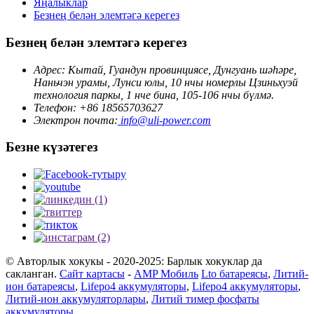
Яңалыклар
Безнең белән элемтәгә керегез
Безнең белән элемтәгә керегез
Адрес: Кытай, Гуандун провинциясе, Дунгуань шәһәре,
Наньчэн урамы, Лунси юлы, 10 нчы номерлы Цзиньхуэй
технология паркы, 1 нче бина, 105-106 нчы бүлмә.
Телефон: +86 18565703627
Электрон почта:
info@uli-power.com
Безне күзәтегез
© Авторлык хокукы - 2020-2025: Барлык хокуклар да
сакланган.
Сайт картасы
-
AMP Мобиль
Lto батареясы
,
Литий-
ион батареясы
,
Lifepo4 аккумуляторы
,
Lifepo4 аккумуляторы
,
Литий-ион аккумуляторлары
,
Литий тимер фосфаты
аккумуляторы
,