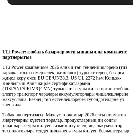
ULi Power: глобаль базарлар өчен ышанычлы комплаенс
партнерыгыз
ULi Power компаниясе 2026 елның төп тенденцияләренә (тиз
зарядка, озын гомерлелек, җиңеллек) туры китереп, базарга
җиңел керү өчен EU CE/UN38.3, US UL 2272 һәм Көньяк-
Көнчыгыш Азия җирле сертификатларына
(TISI/SNI/SIRIM/QCVN) тулысынча туры килә торган глобаль
электр транспорт чаралары аккумуляторлары чишелешләренә
махсуслаша. Безнең төп өстенлекләребез түбәндәгеләрне үз
эченә ала:
Төбәк экспертизасы: Махсус төркемнәр 2026 елгы норматив
яңартуларны күзәтеп торалар, продуктларның иң соңгы
таләпләргә туры килүен тәэмин итү өчен, яңа аккумулятор
технологияләре тенденцияләренә туры килүен берләштерәләр.