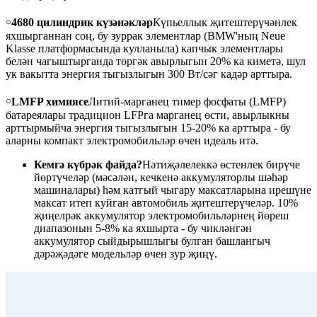
￮
4680 цилиндрик күзәнәкләр
Күпьеллык җитештерүчәнлек
яхшырганнан соң, бу зуррак элементлар (BMW'ның Neue
Klasse платформасында кулланыла) капчык элементлары
белән чагыштырганда төргәк авырлыгын 20% ка киметә, шул
ук вакытта энергия тыгызлыгын 300 Вт/сәг кадәр арттыра.
￮
LMFP химиясе
Литий-марганец тимер фосфаты (LMFP)
батареялары традицион LFPга марганец өсти, авырлыкны
арттырмыйча энергия тыгызлыгын 15-20% ка арттыра - бу
аларны компакт электромобильләр өчен идеаль итә.
Кемгә күбрәк файда?
Нәтиҗәлелеккә өстенлек бирүче
йөртүчеләр (мәсәлән, кечкенә аккумуляторлы шәһәр
машиналары) һәм катгый чыгару максатларына ирешүне
максат итеп куйган автомобиль җитештерүчеләр. 10%
җиңелрәк аккумулятор электромобильләрнең йөреш
диапазонын 5-8% ка яхшырта - бу чикләнгән
аккумулятор сыйдырышлыгы булган башлангыч
дәрәҗәдәге модельләр өчен зур җиңү.