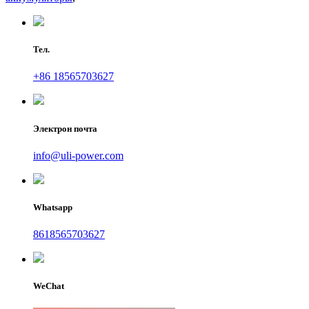
Тел.
+86 18565703627
Электрон почта
info@uli-power.com
Whatsapp
8618565703627
WeChat