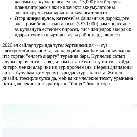
дәвамында кулланырга, елына 15,000+ км йөрергә
планлаштырасыз яки киләчәктә аккумуляторны
алыштыру чыгымнарыннан качарга телисез.
Әгәр җиңел булса, көтегез
Сез башлангыч дәрәҗәдәге
электромобиль сатып аласыз (≤$30,000) һәм энергияне
аз куллануга өстенлек бирәсез, яисә җиңелрәк авырлык
идарә итүне яхшырткан таулы районнарда яшисез.
2026 ел сайлау турында түгел
бер
тенденция — сүз
электромобильләрне тагын да уңайлырак һәм ышанычлырак
итә торган "өчләтә яңарту" турында бара. Күпчелек сатып
алучылар өчен тиз зарядка һәм озак хезмәт итү иң тиз файда
китерә, чөнки алар ике иң зур проблеманы (йөреш диапазоны
артык булу һәм җимерелү) турыдан-туры хәл итә. Җиңел
дизайн, тәэсирле булса да, мөһим кимчелекне төзәтү урынына
нәтиҗәлелекне арттыра торган "бонус" булып тора.