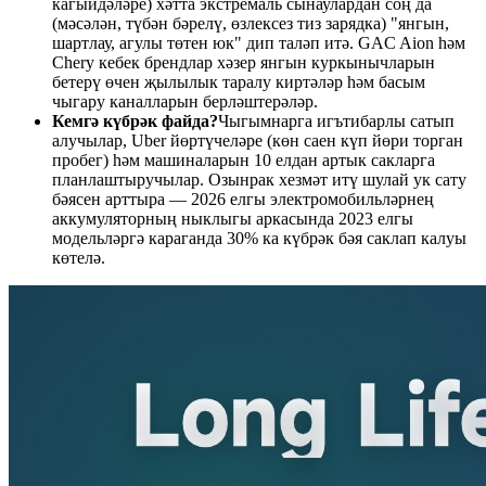
кагыйдәләре) хәтта экстремаль сынаулардан соң да
(мәсәлән, түбән бәрелү, өзлексез тиз зарядка) "янгын,
шартлау, агулы төтен юк" дип таләп итә. GAC Aion һәм
Chery кебек брендлар хәзер янгын куркынычларын
бетерү өчен җылылык таралу киртәләр һәм басым
чыгару каналларын берләштерәләр.
Кемгә күбрәк файда?
Чыгымнарга игътибарлы сатып
алучылар, Uber йөртүчеләре (көн саен күп йөри торган
пробег) һәм машиналарын 10 елдан артык сакларга
планлаштыручылар. Озынрак хезмәт итү шулай ук ​​сату
бәясен арттыра — 2026 елгы электромобильләрнең
аккумуляторның ныклыгы аркасында 2023 елгы
модельләргә караганда 30% ка күбрәк бәя саклап калуы
көтелә.