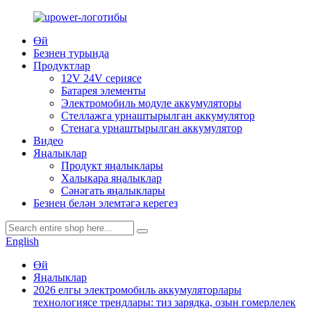
Өй
Безнең турында
Продуктлар
12V 24V сериясе
Батарея элементы
Электромобиль модуле аккумуляторы
Стеллажга урнаштырылган аккумулятор
Стенага урнаштырылган аккумулятор
Видео
Яңалыклар
Продукт яңалыклары
Халыкара яңалыклар
Сәнәгать яңалыклары
Безнең белән элемтәгә керегез
English
Өй
Яңалыклар
2026 елгы электромобиль аккумуляторлары
технологиясе трендлары: тиз зарядка, озын гомерлелек